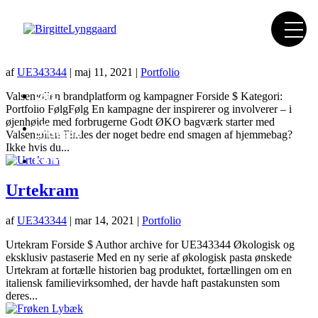
Valsemøllen detail
af
UE343344
|
maj 11, 2021
|
Portfolio
Om
Valsemøllen brandplatform og kampagner Forside $ Kategori:
mig
Portfolio FølgFølg En kampagne der inspirerer og involverer – i
øjenhøjde med forbrugerne Godt ØKO bagværk starter med
Mit
arbejde
Valsemøllen Findes der noget bedre end smagen af hjemmebag?
Ikke hvis du...
Kontakt
Urtekram
af
UE343344
|
mar 14, 2021
|
Portfolio
Urtekram Forside $ Author archive for UE343344 Økologisk og
eksklusiv pastaserie Med en ny serie af økologisk pasta ønskede
Urtekram at fortælle historien bag produktet, fortællingen om en
italiensk familievirksomhed, der havde haft pastakunsten som
deres...