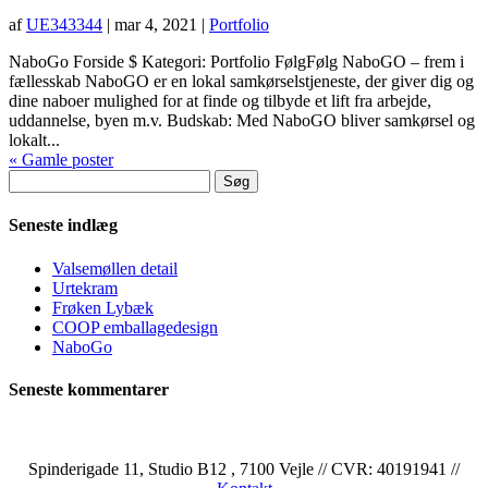
af
UE343344
|
mar 4, 2021
|
Portfolio
NaboGo Forside $ Kategori: Portfolio FølgFølg NaboGO – frem i
fællesskab NaboGO er en lokal samkørselstjeneste, der giver dig og
dine naboer mulighed for at finde og tilbyde et lift fra arbejde,
uddannelse, byen m.v. Budskab: Med NaboGO bliver samkørsel og
lokalt...
« Gamle poster
Søg
efter:
Seneste indlæg
Valsemøllen detail
Urtekram
Frøken Lybæk
COOP emballagedesign
NaboGo
Seneste kommentarer
Spinderigade 11, Studio B12 , 7100 Vejle // CVR: 40191941 //