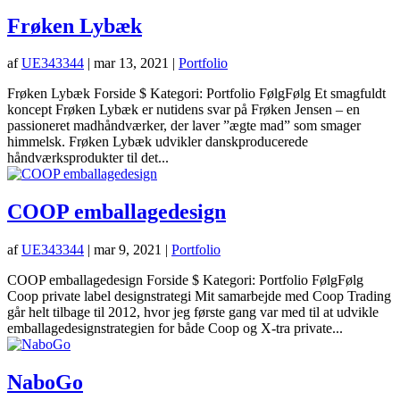
Frøken Lybæk
af
UE343344
|
mar 13, 2021
|
Portfolio
Frøken Lybæk Forside $ Kategori: Portfolio FølgFølg Et smagfuldt
koncept Frøken Lybæk er nutidens svar på Frøken Jensen – en
passioneret madhåndværker, der laver ”ægte mad” som smager
himmelsk. Frøken Lybæk udvikler danskproducerede
håndværksprodukter til det...
COOP emballagedesign
af
UE343344
|
mar 9, 2021
|
Portfolio
COOP emballagedesign Forside $ Kategori: Portfolio FølgFølg
Coop private label designstrategi Mit samarbejde med Coop Trading
går helt tilbage til 2012, hvor jeg første gang var med til at udvikle
emballagedesignstrategien for både Coop og X-tra private...
NaboGo